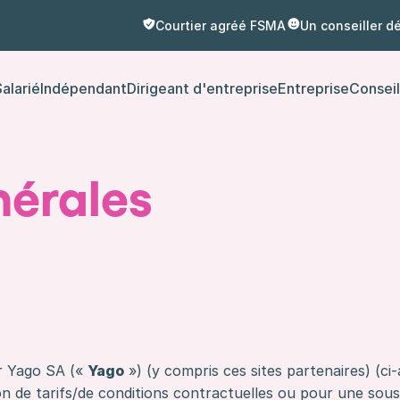
Courtier agréé FSMA
Un conseiller d
alarié
Indépendant
Dirigeant d'entreprise
Entreprise
Conseil
nérales
r Yago SA («
Yago
») (y compris ces sites partenaires) (ci
on de tarifs/de conditions contractuelles ou pour une sous