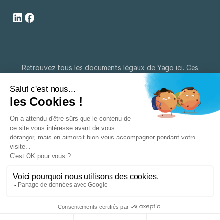
Retrouvez tous les documents légaux de Yago ici. Ces
documents sont obligatoires pour tous les courtiers. Vous
pouvez retrouver les
informations légales
, notre politique
en matière de
vie privée
, nos conditions générales
d'utilisation et notre
politique de cookies
sur notre site
web. Vous pouvez y remplir une plainte pour l'Ombudsman.
© 2025 Yago est un courtier en assurance approuvé par la
FSMA 114863A | BE0639.926.420 | Rue des Francs 79, 1040
Bruxelles (BE) | +32 2 808 11 78 |
hello@yago.be
Informations légales
Vie privée
Conditions générales
Politique de cookies
Licences
Nos partenaires